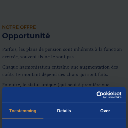
NOTRE OFFRE
Opportunité
Parfois, les plans de pension sont inhérents à la fonction
exercée, souvent ils ne le sont pas.
Chaque harmonisation entraîne une augmentation des
coûts. Le montant dépend des choix qui sont faits.
En outre, le statut unique (qui peut à première vue
apparaître comme une menace) peut être utilisé comme
une opportunité de remettre en question stratégiquement
la politique salariale et de l’adapter de manière à soutenir
Toestemming
Details
Over
les valeurs, la stratégie et les objectifs de l’entreprise.