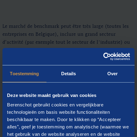
Le marché de benchmark peut être très large (toutes les
entreprises en Belgique), inclure un grand secteur
d’activité (par exemple tout le secteur de l'industrie) ou
un sous-secteur spécifique (par exemple l’industrie
chimique ou le secteur alimentaire).
Nous pouvons établir des rapports sur le salaire (fixe,
Toestemming
Details
Over
variable, et total) ainsi que sur les avantages (voitures de
société, assurance-groupe et d’hospitalisation, chèques-
repas, …) et les frais d'indemnité.
Deze website maakt gebruik van cookies
Berenschot gebruikt cookies en vergelijkbare
technologieën om basis website functionaliteiten
Si vous le souhaitez, nous pouvons positionner
beschikbaar te maken. Door te klikken op “Accepteer
graphiquement les salaires de vos employés par rapport
alles”, geef je toestemming om analytische (waarmee we
aux données salariales du marché, ce qui donne une
het gebruik van de website analyseren en de website