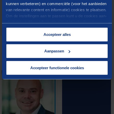
vision claire de votre position par rapport au marché de
kunnen verbeteren) en commerciële (voor het aanbieden
référence.
van relevante content en informatie) cookies te plaatsen.
Om de instellingen aan te passen kunt u de cookies aan-
of uitvinken. Meer informatie over het gebruik van
cookies op onze website treft u in onze
“
Cookieverklaring
”.
Accepteer alles
Aanpassen
QUI S'EN CHARGE
Contactez nos conseillers
Accepteer functionele cookies