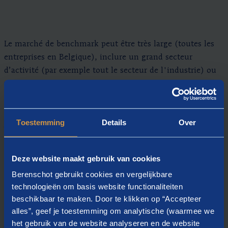
Le marché de benchmark peut être très large (toutes les
entreprises en Belgique), inclure un grand secteur
d’activité (par exemple tout le secteur de l'industrie) ou
un sous-secteur spécifique (par exemple l’industrie
chimique ou le secteur alimentaire).
Nous pouvons établir des rapports sur le salaire (fixe,
Toestemming
Details
Over
variable, et total) ainsi que sur les avantages (voitures de
société, assurance-groupe et d’hospitalisation, chèques-
repas, …) et les frais d'indemnité.
Deze website maakt gebruik van cookies
Berenschot gebruikt cookies en vergelijkbare
technologieën om basis website functionaliteiten
Si vous le souhaitez, nous pouvons positionner
beschikbaar te maken. Door te klikken op “Accepteer
graphiquement les salaires de vos employés par rapport
alles”, geef je toestemming om analytische (waarmee we
aux données salariales du marché, ce qui donne une
het gebruik van de website analyseren en de website