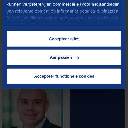
vision claire de votre position par rapport au marché de
kunnen verbeteren) en commerciële (voor het aanbieden
référence.
van relevante content en informatie) cookies te plaatsen.
Om de instellingen aan te passen kunt u de cookies aan-
of uitvinken. Meer informatie over het gebruik van
cookies op onze website treft u in onze
“
Cookieverklaring
”.
Accepteer alles
Aanpassen
QUI S'EN CHARGE
Contactez nos conseillers
Accepteer functionele cookies