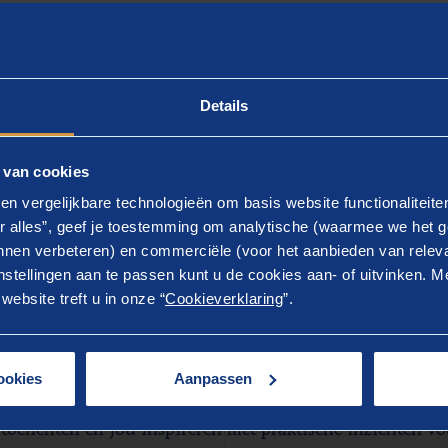
 input van honderden HR-professionals uit België en Ne
 overzicht van hoe het vakgebied evolueert. Door deel te n
ardevolle bijdrage aan het onderzoek, maar krijg je zelf 
beleid vandaag en morgen kunnen versterken.
Details
rom deelnemen?
 van cookies
en vergelijkbare technologieën om basis website functionaliteit
elnemer profiteer je van een aantal concrete voordelen:
r alles”, geef je toestemming om analytische (waarmee we het g
e ontvangt als eerste het volledige onderzoeksrapport.
nen verbeteren) en commerciële (voor het aanbieden van releva
stellingen aan te passen kunt u de cookies aan- of uitvinken. Me
e kan jouw organisatie vergelijken met de Belgische en N
ebsite treft u in onze “
Cookieverklaring
”.
e geniet van exclusieve voordelen:
25% korting op één assessment bij Berenschot.
25% korting op onze MyRewardBenchmark-tool.
ookies
Aanpassen
ldoende respons organiseren we bovendien een exclusief e
 toelichten en jou inspireren met praktische inzichten v