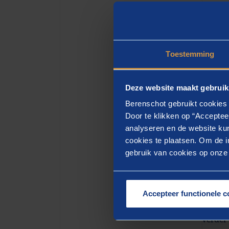
Met de
helder
een wa
je HR-
Toestemming
Waa
Deze website maakt gebruik
Berenschot gebruikt cookies 
Als de
Door te klikken op “Acceptee
J
analyseren en de website kun
cookies te plaatsen. Om de in
J
gebruik van cookies op onze w
J
Accepteer functionele c
Bij vo
verder