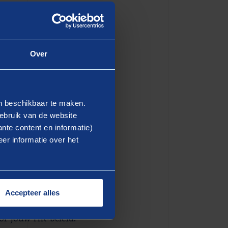
derland krijgen we een
emen, lever je niet alleen
ook toegang tot inzichten die
Over
en beschikbaar te maken.
ebruik van de website
nte content en informatie)
er informatie over het
ederlandse markt.
Accepteer alles
vent, waar we de resultaten
oor jouw HR-beleid.