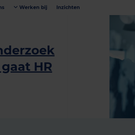
ns
Werken bij
Inzichten
nderzoek
 gaat HR