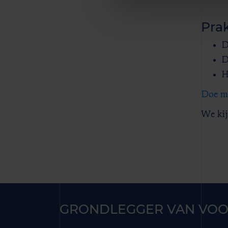
Prak
D
D
H
Doe me
We kij
GRONDLEGGER VAN VOO