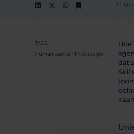
27 aug
Hoe 
TAGS
agen
Human capital,
HR-strategie
dat 
Skil
toon
bela
kaart
Unie