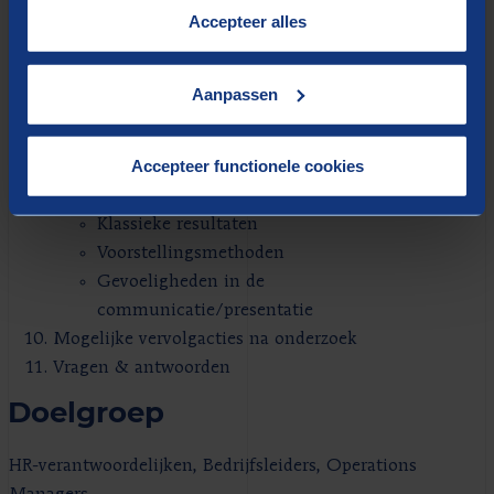
“
Cookieverklaring
”.
Accepteer alles
Business Process Notation Modelling
Analyse tijdsbesteding: werklastmeting
Keuze van methode
Aanpassen
MMO: multimomentopnamemethode
TTA: taak- en tijdsanalyse
Accepteer functionele cookies
Resultaten en interpretatie van meetresultaten
Rapportering
Klassieke resultaten
Voorstellingsmethoden
Gevoeligheden in de
communicatie/presentatie
Mogelijke vervolgacties na onderzoek
Vragen & antwoorden
Doelgroep
HR-verantwoordelijken, Bedrijfsleiders, Operations