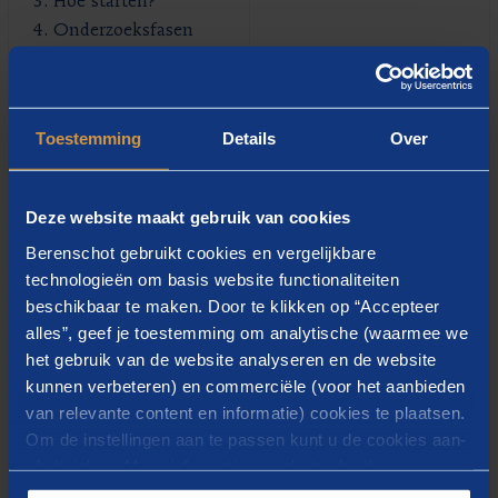
Hoe starten?
Onderzoeksfasen
Voorbereiding & opstart
Productiviteitsgerichte interviews
Procesbeschrijving en -analyse
Toestemming
Details
Over
Analyse tijdsbesteding: werklastmeting
Rapportering
Mogelijke vervolgacties na onderzoek
Deze website maakt gebruik van cookies
Voorbereiding & opstart
Berenschot gebruikt cookies en vergelijkbare
Communicatie
technologieën om basis website functionaliteiten
Kick-off met directie/management
beschikbaar te maken. Door te klikken op “Accepteer
Data- en documentenanalyse
alles”, geef je toestemming om analytische (waarmee we
Productiviteitsgerichte interviews
het gebruik van de website analyseren en de website
Dimensies van het interview
kunnen verbeteren) en commerciële (voor het aanbieden
Interviewfasen
van relevante content en informatie) cookies te plaatsen.
Type-vragen per dimensie
Om de instellingen aan te passen kunt u de cookies aan-
of uitvinken. Meer informatie over het gebruik van
Procesbeschrijving en -analyse
cookies op onze website treft u in onze
Brown Paper-methode