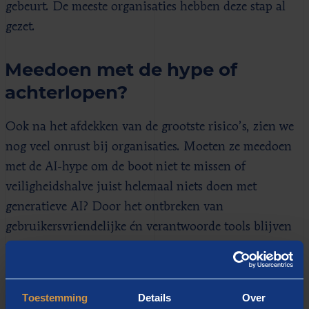
gebeurt. De meeste organisaties hebben deze stap al
gezet.
Meedoen met de hype of
achterlopen?
Ook na het afdekken van de grootste risico’s, zien we
nog veel onrust bij organisaties. Moeten ze meedoen
met de AI-hype om de boot niet te missen of
veiligheidshalve juist helemaal niets doen met
generatieve AI? Door het ontbreken van
gebruikersvriendelijke én verantwoorde tools blijven
veel organisaties hangen in de besluitvorming rond
AI. Terwijl het juist nu belangrijk is om als organisatie
na te denken wat je zou willen doen met AI en
Toestemming
Details
Over
waarom, los van de beschikbare tools. Het is een