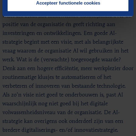
Accepteer functionele cookies
Een AI-strategie is belangrijk voor een organisatie,
want die biedt alle medewerkers duidelijkheid over de
positie van de organisatie én geeft richting aan
investeringen en ontwikkelingen. Een goede AI-
strategie begint met een visie, met als belangrijkste
vraag waarom de organisatie AI wil gebruiken in het
werk. Wat is de (verwachte) toegevoegde waarde?
Denk aan een hogere efficiëntie, meer werkplezier door
routinematige klusjes te automatiseren of het
verbeteren of innoveren van bestaande technologie.
Als zo’n visie niet goed te onderbouwen is, past AI
waarschijnlijk nog niet goed bij het digitale
volwassenheidsniveau van de organisatie. De AI-
strategie kan overigens ook onderdeel zijn van een
bredere digitaliserings- en/of innovatiestrategie.