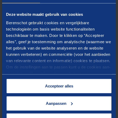
valkuil om blind mee te gaan in de hype, zonder deze
vorm van digitalisering eerst goed onderzocht te
Deze website maakt gebruik van cookies
hebben.
Berenschot gebruikt cookies en vergelijkbare
technologieën om basis website functionaliteiten
beschikbaar te maken. Door te klikken op “Accepteer
Inmiddels zijn de verwachtingen enigszins getemperd.
alles”, geef je toestemming om analytische (waarmee we
Generatieve AI blijkt geen oplossing voor alles (maar
het gebruik van de website analyseren en de website
kunnen verbeteren) en commerciële (voor het aanbieden
soms wel), bijvoorbeeld omdat andere soorten
van relevante content en informatie) cookies te plaatsen.
algoritmes beter werken of uitlegbaarheid essentieel is
Om de instellingen aan te passen kunt u de cookies aan-
in bepaalde werkprocessen. Daarnaast staat of valt
of uitvinken. Meer informatie over het gebruik van
generatieve AI met een goede prompt van de gebruiker
cookies op onze website treft u in onze
en input (trainingsdata).
“
Cookieverklaring
”.
Accepteer alles
Heldere strategie en beleid
Aanpassen
essentieel