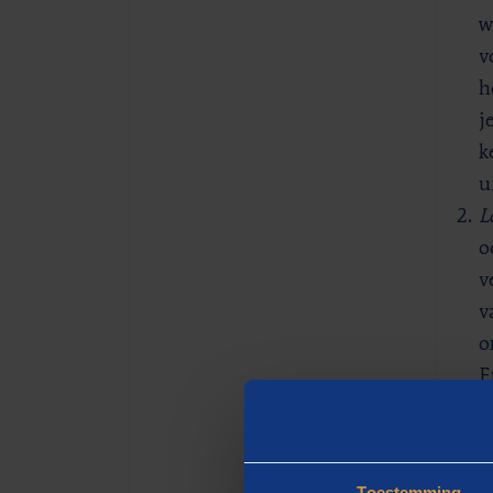
w
v
h
j
k
u
L
o
v
v
o
E
d
z
W
Toestemming