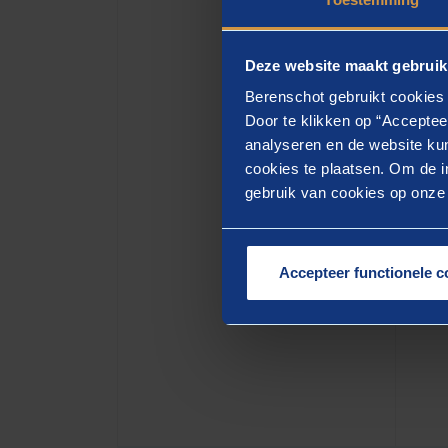
W
z
Deze website maakt gebruik
d
Berenschot gebruikt cookies 
W
Door te klikken op “Acceptee
k
analyseren en de website kun
m
cookies te plaatsen. Om de in
gebruik van cookies op onze w
Vertra
binnen
Accepteer functionele c
meer d
weersta