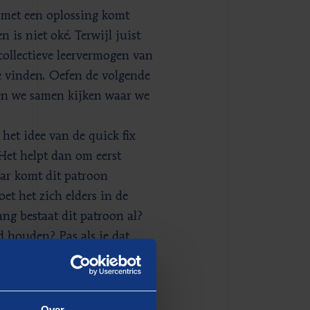
 met een oplossing komt
n is niet oké. Terwijl juist
collectieve leervermogen van
e vinden. Oefen de volgende
aten we samen kijken waar we
het idee van de quick fix
 Het helpt dan om eerst
aar komt dit patroon
t het zich elders in de
ang bestaat dit patroon al?
d houden? Pas als je dat
rgeet niet: meestal ben je
iet voldoende meebewegen.
Over