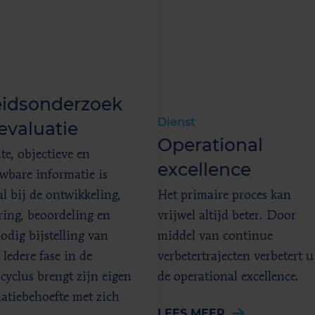
t
eidsonderzoek
Dienst
evaluatie
Operational
te, objectieve en
excellence
wbare informatie is
al bij de ontwikkeling,
Het primaire proces kan
ring, beoordeling en
vrijwel altijd beter. Door
odig bijstelling van
middel van continue
 Iedere fase in de
verbetertrajecten verbetert u
scyclus brengt zijn eigen
de operational excellence.
atiebehoefte met zich
LEES MEER