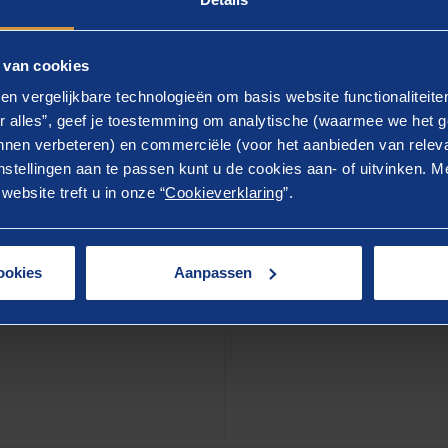
eerstand wordt vaak gezien als onvermogen om te verande
et als volgende zijn hakken in het zand als ik deze pers
 van cookies
eze medewerkers eigenlijk in beeld te brengen dat kennelij
en vergelijkbare technologieën om basis website functionaliteit
eerstand is altijd een vorm van trouw. Dus aan wie of w
r alles”, geef je toestemming om analytische (waarmee we het g
un je hen helpen om daarvan los te komen en de bewegin
nen verbeteren) en commerciële (voor het aanbieden van releva
aken?
stellingen aan te passen kunt u de cookies aan- of uitvinken. Me
ebsite treft u in onze “
Cookieverklaring
”.
gen maakt je niet altijd geliefd en is wellicht ook niet go
 resultaatgestuurde organisaties. Maar je komt wel tot b
ookies
Aanpassen
raagvlak en verbinding bij medewerkers, omdat je hun w
 die quick fix!