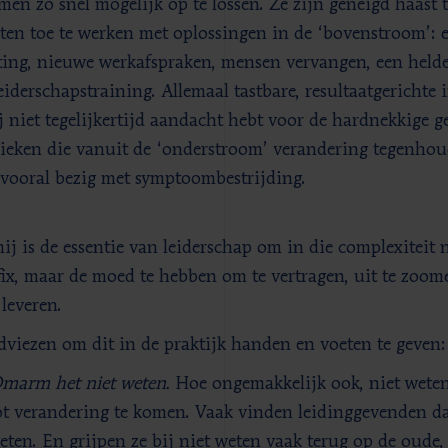
men zo snel mogelijk op te lossen. Ze zijn geneigd haast 
aten toe te werken met oplossingen in de ‘bovenstroom’: 
ting, nieuwe werkafspraken, mensen vervangen, een held
eiderschapstraining. Allemaal tastbare, resultaatgerichte 
j niet tegelijkertijd aandacht hebt voor de hardnekkige 
eken die vanuit de ‘onderstroom’ verandering tegenhoude
 vooral bezig met symptoombestrijding.
ij is de essentie van leiderschap om in die complexiteit 
fix, maar de moed te hebben om te vertragen, uit te zoo
 leveren.
dviezen om dit in de praktijk handen en voeten te geven:
marm het niet weten.
Hoe ongemakkelijk ook, niet weten 
ot verandering te komen. Vaak vinden leidinggevenden d
eten. En grijpen ze bij niet weten vaak terug op de oude