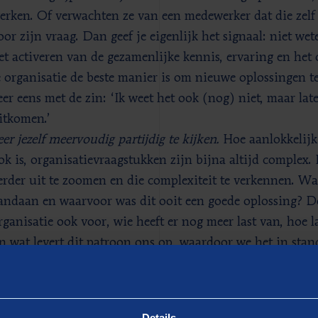
erken. Of verwachten ze van een medewerker dat die zelf
oor zijn vraag. Dan geef je eigenlijk het signaal: niet wete
et activeren van de gezamenlijke kennis, ervaring en het 
e organisatie de beste manier is om nieuwe oplossingen t
eer eens met de zin: ‘Ik weet het ook (nog) niet, maar l
itkomen.’
eer jezelf meervoudig partijdig te kijken.
Hoe aanlokkelijk 
ok is, organisatievraagstukken zijn bijna altijd complex.
erder uit te zoomen en die complexiteit te verkennen. W
andaan en waarvoor was dit ooit een goede oplossing? Doe
rganisatie ook voor, wie heeft er nog meer last van, hoe l
n wat levert dit patroon ons op, waardoor we het in stan
uidelijk hebt, ontdek je het begin van de oplossing. En ve
elf ook onderdeel van dat patroon …
eersta de neiging om medewerkers te vervangen als ze n
Details