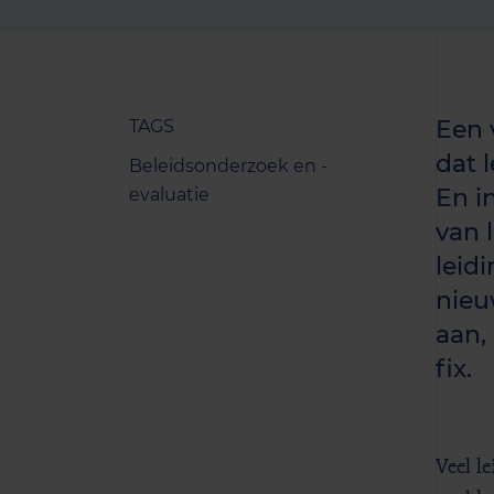
Een 
TAGS
dat 
Beleidsonderzoek en -
En i
evaluatie
van 
leid
nieu
aan,
fix.
Veel l