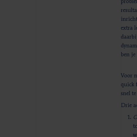
proble
result
inrich
extra l
daarbi
dynami
ben je
Voor m
quick 
snel te
Drie a
O
t
w