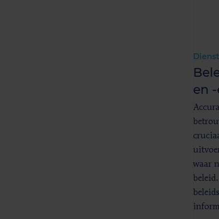
Diens
Bel
en -
Accura
betrou
crucia
uitvoe
waar n
beleid.
beleid
inform