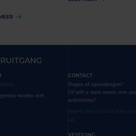
MEER
RUITGANG
M
CONTACT
ailbox.
Vragen of opmerkingen?
Of wilt u meer weten over on
gevens worden niet
activiteiten?
Neem dan contact met ons
op.
VESTIGING