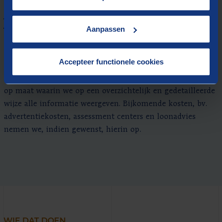
in methoden, doelen, rapportering en resultaten.
Tarieven
Aanpassen
De tarieven die Berenschot hanteert voor een
rekruterings- en selectieprocedure hangen af van het
Accepteer functionele cookies
niveau van het voorliggend profiel en zijn afhankelijk van
de gebruikte rekruteringsaanpak. Wij maken een offerte
op maat waarin we op een overzichtelijk en gedetailleerde
wijze alle informatie weergeven. Bijkomende kosten, bv.
advertentiekosten, assessment centers en loonadvies
nemen we, indien gewenst, hierin op.
WIE DAT DOEN