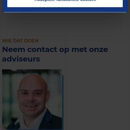
gemiddelde rendementsverhoging van 12% te realiseren.
WIE DAT DOEN
Neem contact op met onze
adviseurs