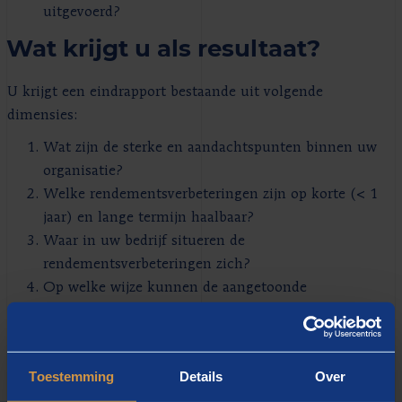
uitgevoerd?
Wat krijgt u als resultaat?
U krijgt een eindrapport bestaande uit volgende
dimensies:
Wat zijn de sterke en aandachtspunten binnen uw
organisatie?
Welke rendementsverbeteringen zijn op korte (< 1
jaar) en lange termijn haalbaar?
Waar in uw bedrijf situeren de
rendementsverbeteringen zich?
Op welke wijze kunnen de aangetoonde
rendementsverbeteringen gerealiseerd worden?
Daarnaast bespreken wij het eindrapport in uw
directiecomité of managementteam.
Toestemming
Details
Over