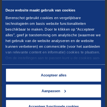
Hoe gaan wij te werk?
Deze website maakt gebruik van cookies
Berenschot gebruikt cookies en vergelijkbare
De Productiviteitsaudit kent de volgende stappen:
technologieën om basis website functionaliteiten
Analyse van ter beschikking gestelde documenten
beschikbaar te maken. Door te klikken op “Accepteer
(strategie, businessplan, innovatieplannen,
alles”, geef je toestemming om analytische (waarmee we
implementatieplannen, management rapportages,
het gebruik van de website analyseren en de website
kunnen verbeteren) en commerciële (voor het aanbieden
organisatie-structuur, ...)
van relevante content en informatie) cookies te plaatsen.
Interviews met het management en de medewerkers
Om de instellingen aan te passen kunt u de cookies aan-
Procesbeschrijving en -analyse aan de hand van
of uitvinken. Meer informatie over het gebruik van
interactieve workshops
cookies op onze website treft u in onze
Analyse van functionering en tijdsbesteding
“
Cookieverklaring
”.
Accepteer alles
Rapportering en bespreking met de opdrachtgever
Toegevoegde waarde?
Aanpassen
Referentieopdrachten tonen aan dat de
productiviteitsaudit bedrijven in staat stelt een
Accepteer functionele cookies